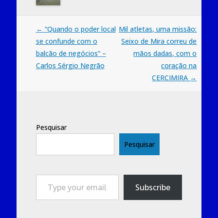
Post
←
“Quando o poder local
Mil atletas, uma missão:
se confunde com o
Seixo de Mira correu de
navigation
balcão de negócios” –
mãos dadas, com o
Carlos Sérgio Negrão
coração na
CERCIMIRA
→
Pesquisar
Pesquisar
Type your email…
Subscribe