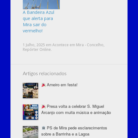
qualidade que
têm mantido ao
A Bandeira Azul
longo dos anos.
que alerta para
Esta é a nona vez
Mira sair do
que a Praia do
vermelho!
Poço da Cruz
recebe o
1 Julho, 2025
em
Acontece em Mira - Concelho
,
galardão,…
Repórter Online
.
Artigos relacionados
Arneiro em festa!
Presa volta a celebrar S. Miguel
Arcanjo com muita música e animação
PS de Mira pede esclarecimentos
sobre a Barrinha e a Lagoa