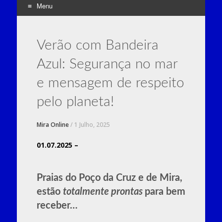
Menu
Skip
to
Verão com Bandeira
content
Azul: Segurança no mar
e mensagem de respeito
pelo planeta!
Mira Online
/
1 Julho, 2025
01.07.2025 –
Praias do Poço da Cruz e de Mira,
estão
totalmente prontas
para bem
receber…