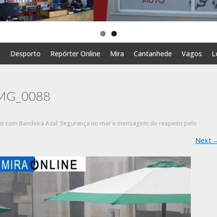
s
Desporto
Repórter Online
Mira
Cantanhede
Vagos
L
IMG_0088
o com Bandeira Azul: Segurança no mar e mensagem de respeito pelo
Next