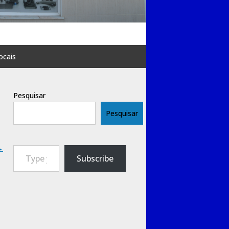
ocais
Pesquisar
Pesquisar
Type your email…
→
Subscribe