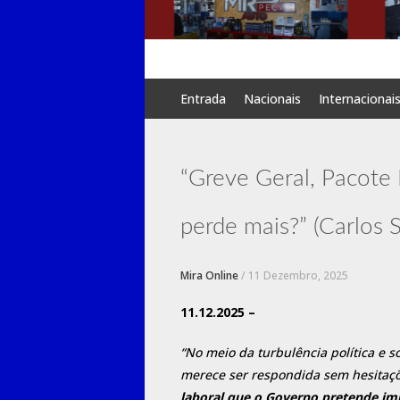
Skip
Entrada
Nacionais
Internacionai
to
content
“Greve Geral, Pacote 
perde mais?” (Carlos 
Mira Online
/
11 Dezembro, 2025
11.12.2025 –
“No meio da turbulência política e 
merece ser respondida sem hesitaç
laboral que o Governo pretende im