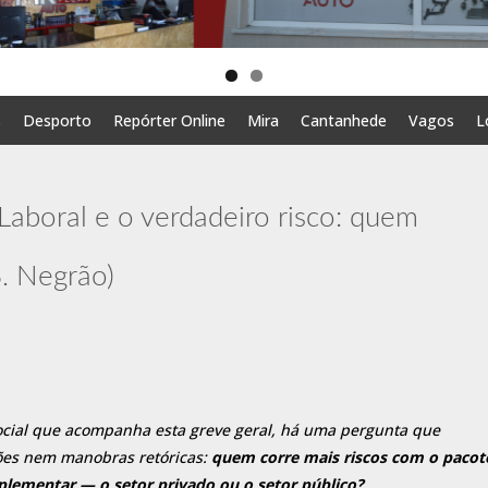
s
Desporto
Repórter Online
Mira
Cantanhede
Vagos
L
Laboral e o verdadeiro risco: quem
S. Negrão)
social que acompanha esta greve geral, há uma pergunta que
ões nem manobras retóricas:
quem corre mais riscos com o pacot
plementar — o setor privado ou o setor público?