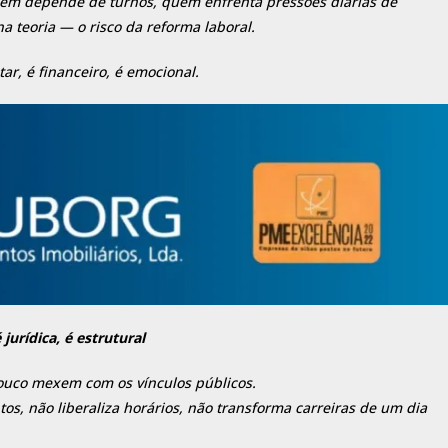
em depende de turnos, quem enfrenta pressões diárias de
a teoria — o risco da reforma laboral.
tar, é financeiro, é emocional.
jurídica, é estrutural
pouco mexem com os vínculos públicos.
os, não liberaliza horários, não transforma carreiras de um dia