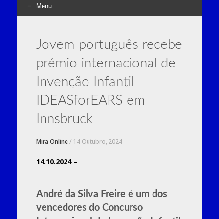
Menu
Skip
to
Jovem português recebe
content
prémio internacional de
Invenção Infantil
IDEASforEARS em
Innsbruck
Mira Online
/
14 Outubro, 2024
14.10.2024 –
André da Silva Freire é um dos
vencedores do Concurso