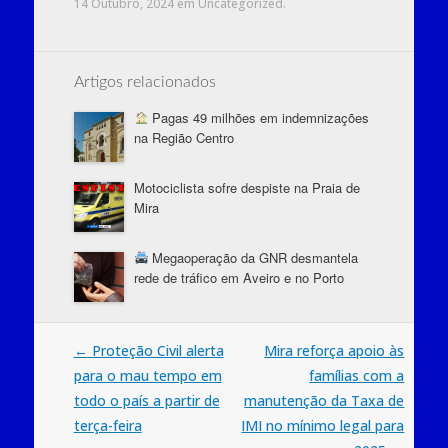
14 Outubro, 2024
em
Uncategorized
.
leitura, hoje
celebra-se em
todo o mundo o
Dia Internacional
Artigos relacionados
do Livro Infantil. A
ideia de que as
Pagas 49 milhões em indemnizações
histórias para
na Região Centro
crianças têm
todas algo em
Motociclista sofre despiste na Praia de
comum, mesmo
Mira
que sejam
narradas em
línguas e culturas
Megaoperação da GNR desmantela
diferentes,
rede de tráfico em Aveiro e no Porto
domina…
Post
←
Proteção Civil alerta
Mira reforça apoio às
para o mau tempo em
famílias com a
navigation
todo o país a partir de
manutenção da Taxa de
terça-feira
IMI no mínimo legal para