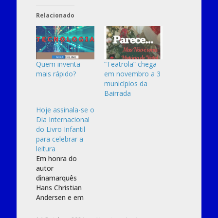
Relacionado
Quem inventa
“Teatrola” chega
mais rápido?
em novembro a 3
municípios da
Bairrada
Hoje assinala-se o
Dia Internacional
do Livro Infantil
para celebrar a
leitura
Em honra do
autor
dinamarquês
Hans Christian
Andersen e em
defesa da
importância da