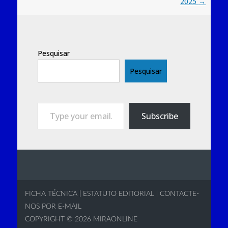
2025
→
Pesquisar
Pesquisar
Type your email…
Subscribe
FICHA TÉCNICA
|
ESTATUTO EDITORIAL
|
CONTACTE-
NOS POR E-MAIL
COPYRIGHT © 2026
MIRAONLINE