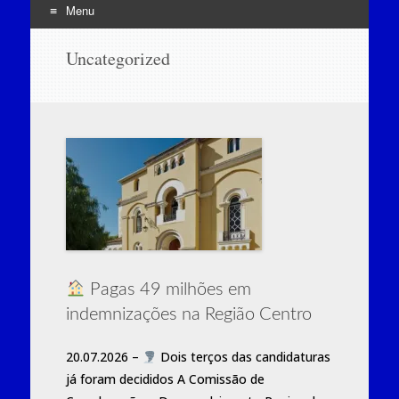
Menu
Skip
Uncategorized
to
content
Pagas 49 milhões em
indemnizações na Região Centro
20.07.2026 –
Dois terços das candidaturas
já foram decididos A Comissão de