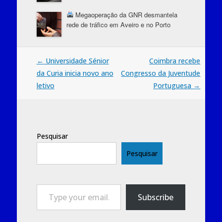
Megaoperação da GNR desmantela
rede de tráfico em Aveiro e no Porto
Post
←
Universidade Sénior
Coimbra recebe
da Curia inicia novo ano
Congresso da Juventude
navigation
letivo
Portuguesa
→
Pesquisar
Pesquisar
Type your email…
Subscribe