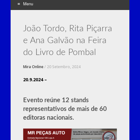
Menu
Skip
to
João Tordo, Rita Piçarra
content
e Ana Galvão na Feira
do Livro de Pombal
Mira Online
/
20 Setembro, 2024
20.9.2024 –
Evento reúne 12 stands
representativos de mais de 60
editoras nacionais.