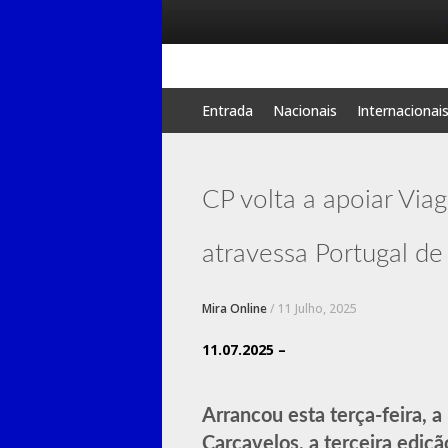
Skip
Entrada
Nacionais
Internacionai
to
content
CP volta a apoiar Via
atravessa Portugal de 
Mira Online
/
11 Julho, 2025
11.07.2025 –
Arrancou esta terça-feira, 
Carcavelos, a terceira ediç