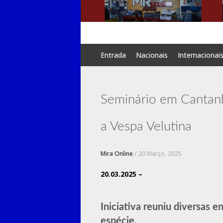
Skip
Entrada
Nacionais
Internacionai
to
content
Seminário em Cantanh
a Vespa Velutina
Mira Online
/
20 Março, 2025
20.03.2025 –
Iniciativa reuniu diversas 
espécie.