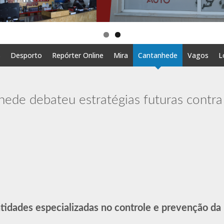
s
Desporto
Repórter Online
Mira
Cantanhede
Vagos
L
ede debateu estratégias futuras contra
entidades especializadas no controle e prevenção da