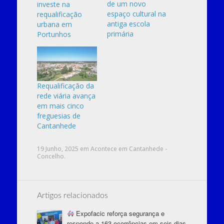
de um novo
investe na
espaço cultural na
requalificação
antiga escola
urbana em
primária
Portunhos
Requalificação da
rede viária avança
em mais cinco
freguesias de
Cantanhede
19 Junho, 2025
em
Acontece em Cantanhede -
Concelho
.
Artigos relacionados
Expofacic reforça segurança e
responde a 163 ocorrências em seis dias