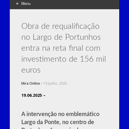
Menu
Skip
to
Obra de requalificação
content
no Largo de Portunhos
entra na reta final com
investimento de 156 mil
euros
Mira Online
/
19 Junho, 2025
19.06.2025 –
A intervenção no emblemático
Largo da Ponte, no centro de