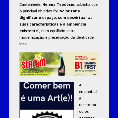
Cantanhede,
Helena Teodósio
, sublinha que
o principal objetivo foi “
valorizar e
dignificar o espaço, sem desvirtuar as
suas características e a ambiência
existente
”, num equilíbrio entre
modernização e preservação da identidade
local.
A
empreitad
a
reestrutur
ou os
acessos