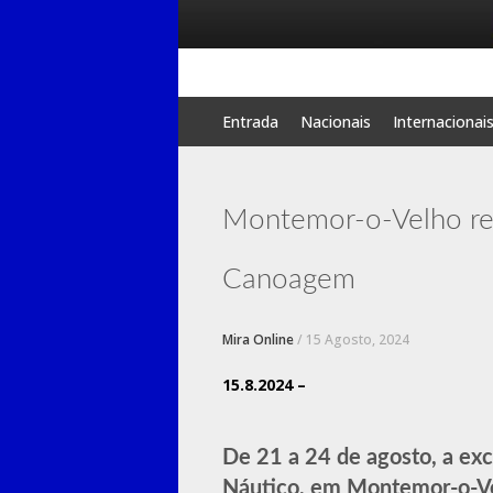
Skip
Entrada
Nacionais
Internacionai
to
content
Montemor-o-Velho rec
Canoagem
Mira Online
/
15 Agosto, 2024
15.8.2024 –
De 21 a 24 de agosto, a ex
Náutico, em Montemor-o-Ve