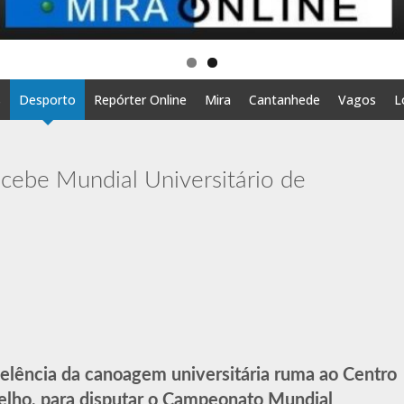
s
Desporto
Repórter Online
Mira
Cantanhede
Vagos
L
ebe Mundial Universitário de
celência da canoagem universitária ruma ao Centro
lho, para disputar o Campeonato Mundial