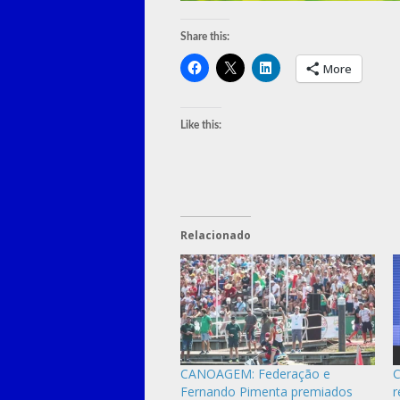
Share this:
More
Like this:
Relacionado
CANOAGEM: Federação e
C
Fernando Pimenta premiados
r