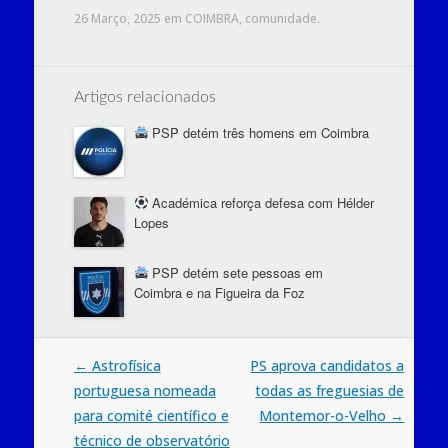
26 Março, 2025
em
COIMBRA
,
comunidade
.
Artigos relacionados
PSP detém três homens em Coimbra
Académica reforça defesa com Hélder
Lopes
PSP detém sete pessoas em
Coimbra e na Figueira da Foz
Post
←
Astrofísica
PS aprova candidatos a
portuguesa nomeada
todas as freguesias de
navigation
para comité científico e
Montemor-o-Velho
→
técnico de observatório