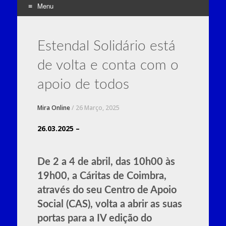
Menu
Skip
to
Estendal Solidário está
content
de volta e conta com o
apoio de todos
Mira Online
/
26 Março, 2025
26.03.2025 –
De 2 a 4 de abril, das 10h00 às
19h00, a Cáritas de Coimbra,
através do seu Centro de Apoio
Social (CAS), volta a abrir as suas
portas para a IV edição do