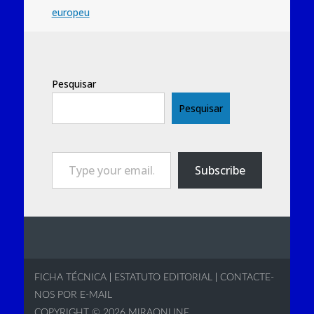
europeu
Pesquisar
Pesquisar
Type your email…
Subscribe
FICHA TÉCNICA
|
ESTATUTO EDITORIAL
|
CONTACTE-
NOS POR E-MAIL
COPYRIGHT © 2026
MIRAONLINE