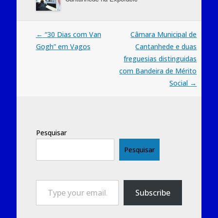
Post
←
“30 Dias com Van
Câmara Municipal de
Gogh” em Vagos
Cantanhede e duas
navigation
freguesias distinguidas
com Bandeira de Mérito
Social
→
Pesquisar
Pesquisar
Type your email…
Subscribe