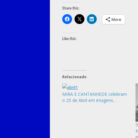
Share this:
More
Like this:
Relacionado
MIRA E CANTANHEDE celebram
o 25 de Abril em imagens…
5
M
m