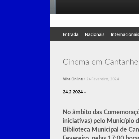
Skip
Entrada
Nacionais
Internacionai
to
content
Cinema em Cantanhede
Mira Online
/
24 Fevereiro, 2024
24.2.2024 –
No âmbito das Comemorações
iniciativas) pelo Município
Biblioteca Municipal de Can
Fevereiro, pelas 17:00 hora