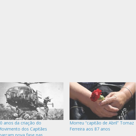
0 anos da criação do
Morreu “capitão de Abril” Tomaz
ovimento dos Capitães
Ferreira aos 87 anos
arcam nova fase nas