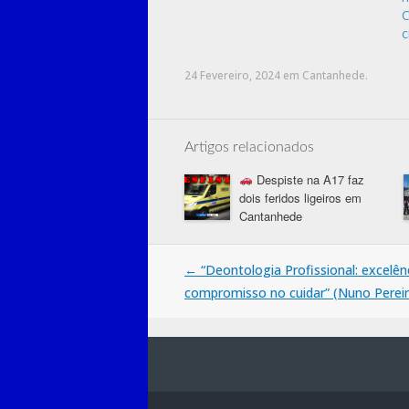
C
c
24 Fevereiro, 2024
em
Cantanhede
.
Artigos relacionados
Despiste na A17 faz
dois feridos ligeiros em
Cantanhede
Post
←
“Deontologia Profissional: excelên
compromisso no cuidar” (Nuno Pereir
navigation