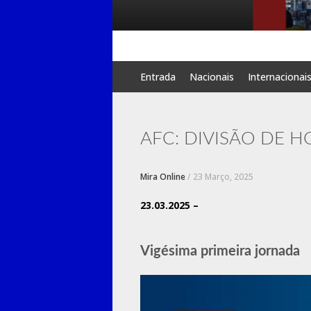
Skip
Entrada
Nacionais
Internacionai
to
content
AFC: DIVISÃO DE HON
Mira Online
/
23 Março, 2025
23.03.2025 –
Vigésima primeira jornada