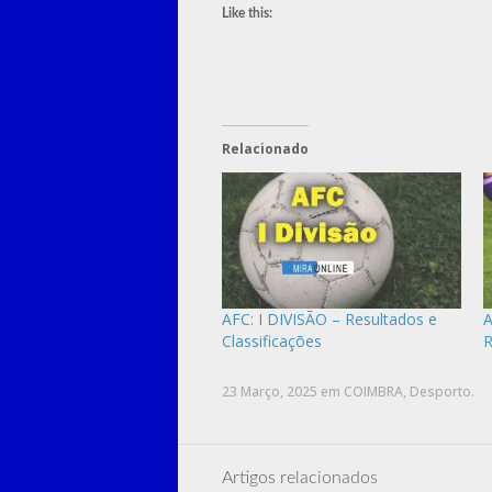
Like this:
Relacionado
AFC: I DIVISÃO – Resultados e
A
Classificações
R
23 Março, 2025
em
COIMBRA
,
Desporto
.
Artigos relacionados