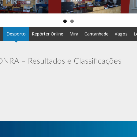
s
Desporto
Repórter Online
Mira
Cantanhede
Vagos
L
RA – Resultados e Classificações