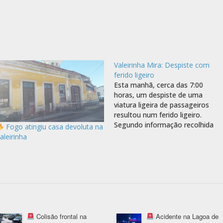
Valeirinha Mira: Despiste com
ferido ligeiro
Esta manhã, cerca das 7:00
horas, um despiste de uma
viatura ligeira de passageiros
resultou num ferido ligeiro.
Segundo informação recolhida
Fogo atingiu casa devoluta na
pelo Jornal Mira Online junto do
aleirinha
segundo Comandante dos
Bombeiros Voluntários de Mira,
João Maduro a viatura conduzida
por uma senhora com 55 anos
de idade despistou-se saiu da…
Colisão frontal na
Acidente na Lagoa de