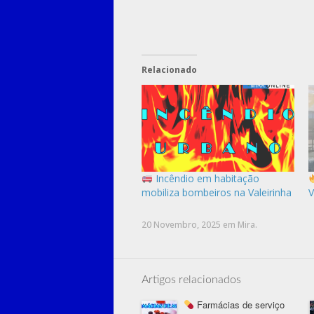
Relacionado
Incêndio em habitação
mobiliza bombeiros na Valeirinha
V
20 Novembro, 2025
em
Mira
.
Artigos relacionados
Farmácias de serviço