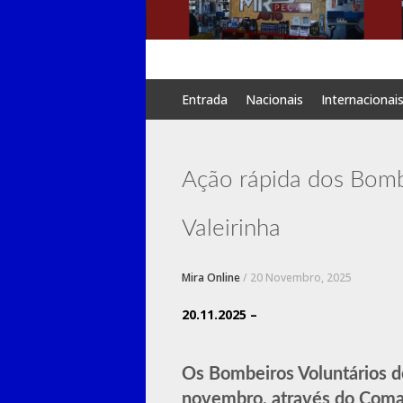
Skip
Entrada
Nacionais
Internacionai
to
content
Ação rápida dos Bomb
Valeirinha
Mira Online
/
20 Novembro, 2025
20.11.2025 –
Os Bombeiros Voluntários de
novembro, através do Coma