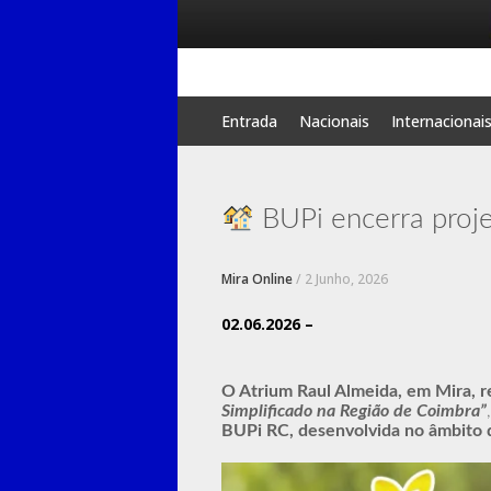
Skip
Entrada
Nacionais
Internacionai
to
content
BUPi encerra proj
Mira Online
/
2 Junho, 2026
02.06.2026 –
O Atrium Raul Almeida, em Mira, r
Simplificado na Região de Coimbra”
BUPi RC, desenvolvida no âmbito d