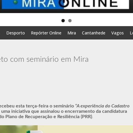
s
Desporto
Repórter Online
Mira
Cantanhede
Vagos
L
eto com seminário em Mira
ecebeu esta terça-feira o seminário
“A experiência do Cadastro
,
uma iniciativa que assinalou o encerramento da candidatura
o Plano de Recuperação e Resiliência (PRR)
.