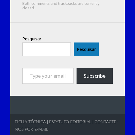
Both comments and trackbacks are currently
closed.
Pesquisar
Pesquisar
Type your email…
Subscribe
FICHA TÉCNICA
|
ESTATUTO EDITORIAL
|
CONTACTE-
NOS POR E-MAIL