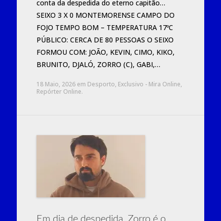
conta da despedida do eterno capitão…
SEIXO 3 X 0 MONTEMORENSE CAMPO DO
FOJO TEMPO BOM – TEMPERATURA 17ºC
PÚBLICO: CERCA DE 80 PESSOAS O SEIXO
FORMOU COM: JOÃO, KEVIN, CIMO, KIKO,
BRUNITO, DJALÓ, ZORRO (C), GABI,…
18 Maio, 2026
em
Desporto
,
Exclusivo - Mira Online
,
Repórter Online
.
Em dia de despedida, Zorro é o