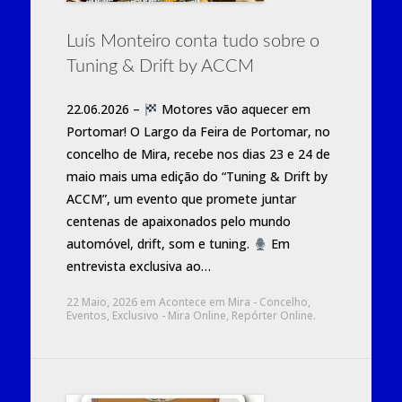
Luís Monteiro conta tudo sobre o
Tuning & Drift by ACCM
22.06.2026 –
Motores vão aquecer em
Portomar! O Largo da Feira de Portomar, no
concelho de Mira, recebe nos dias 23 e 24 de
maio mais uma edição do “Tuning & Drift by
ACCM”, um evento que promete juntar
centenas de apaixonados pelo mundo
automóvel, drift, som e tuning.
Em
entrevista exclusiva ao…
22 Maio, 2026
em
Acontece em Mira - Concelho
,
Eventos
,
Exclusivo - Mira Online
,
Repórter Online
.