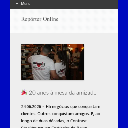
Menu
Skip
Repórter Online
to
content
20 anos à mesa da amizade
24.06.2026 – Há negócios que conquistam
clientes. Outros conquistam amigos. E, ao
longo de duas décadas, o Contrast
Steakhouse, no Corticeiro de Baixo,