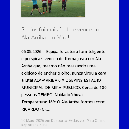
Sepins foi mais forte e venceu o
Ala-Arriba em Mira!
06.05.2026 – Equipa forasteira foi inteligente
e perspicaz: venceu de forma justa um Ala-
Arriba que, mesmo não realizando uma
exibição de encher o olho, nunca virou a cara
à luta! ALA-ARRIBA 0 X 2 SEPINS ESTÁDIO
MUNICIPAL DE MIRA PÚBLICO: Cerca de 180
pessoas TEMPO: Nublado/chuva –
Temperatura: 16ºc O Ala-Arriba formou com:
RICARDO (C),…
10 Maio, 2026
em
Desporto
,
Exclusivo - Mira Online
,
Repórter Online
.