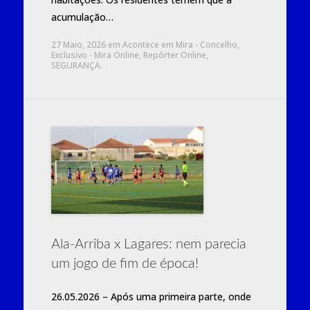
acumulação…
27 Maio, 2026
em
Acontece em Mira - Concelho
,
Exclusivo - Mira Online
,
Repórter Online
,
SEGURANÇA
.
Ala-Arriba x Lagares: nem parecia
um jogo de fim de época!
26.05.2026 – Após uma primeira parte, onde