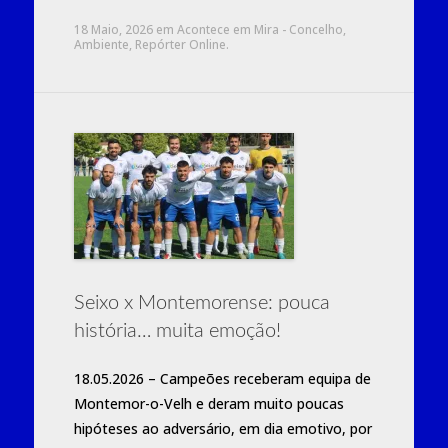
18 Maio, 2026
em
Acontece em Mira - Concelho
,
Ambiente
,
Repórter Online
.
Seixo x Montemorense: pouca
história… muita emoção!
18.05.2026 – Campeões receberam equipa de
Montemor-o-Velh e deram muito poucas
hipóteses ao adversário, em dia emotivo, por