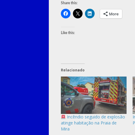
Share this:
More
Like this:
Relacionado
Incêndio seguido de explosão
I
atinge habitação na Praia de
P
Mira