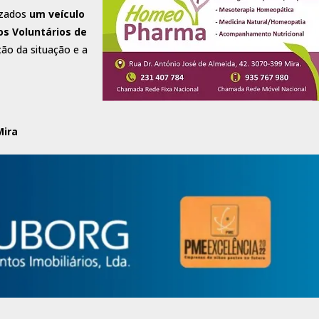
izados
um veículo
os Voluntários de
ção da situação e a
Mira