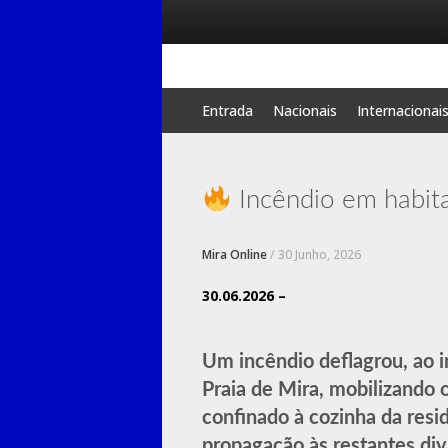
Skip
Entrada
Nacionais
Internacionai
to
content
Incêndio em habita
Mira Online
/
30 Junho, 2026
30.06.2026 –
Um incêndio deflagrou, ao i
Praia de Mira, mobilizando 
confinado à cozinha da resi
propagação às restantes div