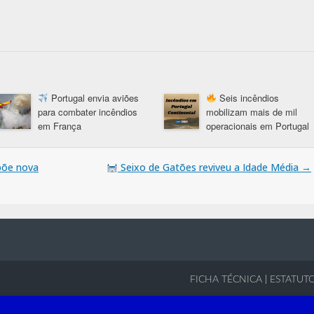
Portugal envia aviões
Seis incêndios
para combater incêndios
mobilizam mais de mil
em França
operacionais em Portugal
põe nova
Seixo de Gatões reviveu a Idade Média
→
FICHA TÉCNICA
|
ESTATUTO