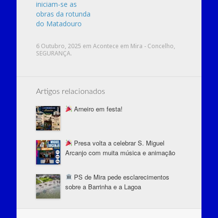
iniciam-se as
obras da rotunda
do Matadouro
6 Outubro, 2025
em
Acontece em Mira - Concelho
,
SEGURANÇA
.
Artigos relacionados
Arneiro em festa!
Presa volta a celebrar S. Miguel
Arcanjo com muita música e animação
PS de Mira pede esclarecimentos
sobre a Barrinha e a Lagoa