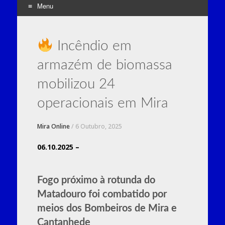
Menu
Skip
to
Incêndio em
content
armazém de biomassa
mobilizou 24
operacionais em Mira
Mira Online
/
6 Outubro, 2025
06.10.2025 –
Fogo próximo à rotunda do
Matadouro foi combatido por
meios dos Bombeiros de Mira e
Cantanhede