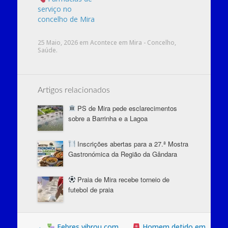
serviço no
concelho de Mira
25 Maio, 2026
em
Acontece em Mira - Concelho
,
Saúde
.
Artigos relacionados
PS de Mira pede esclarecimentos
sobre a Barrinha e a Lagoa
Inscrições abertas para a 27.ª Mostra
Gastronómica da Região da Gândara
Praia de Mira recebe torneio de
futebol de praia
Post
←
Febres vibrou com
Homem detido em