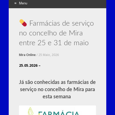
Menu
Skip
to
Farmácias de serviço
content
no concelho de Mira
entre 25 e 31 de maio
Mira Online
/
25 Maio, 2026
25.05.2026 –
Já são conhecidas as farmácias de
serviço no concelho de
Mira
para
esta semana