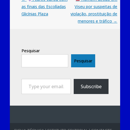
as finais das Escolíadas
Viseu por suspeitas de
navigation
Glicínias Plaza
violação, prostituição de
menores e tráfico
→
Pesquisar
Pesquisar
Type your email…
Subscribe