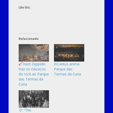
Like this:
Relacionado
Hard Zeppelin
InCantus anima
traz os clássicos
Parque das
do rock ao Parque
Termas da Curia
das Termas da
Curia
“The