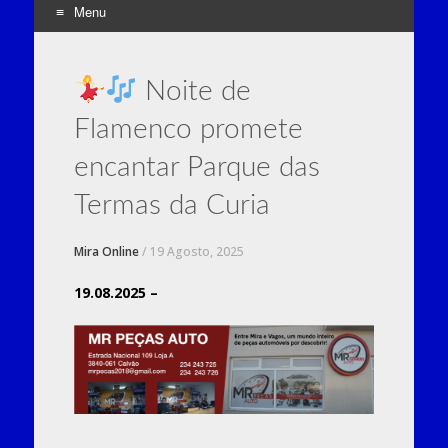
Menu
Skip
to
Noite de
content
Flamenco promete
encantar Parque das
Termas da Curia
Mira Online
/
19 Agosto, 2025
19.08.2025 –