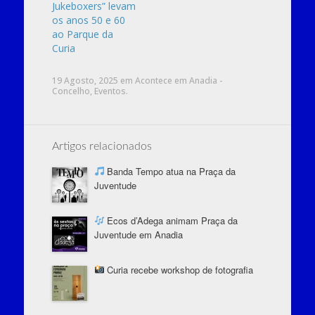
Jukeboxers” levam
os anos 50 e 60
ao Parque da
Curia
19 Agosto, 2025
em
Acontece em Anadia -
Concelho
,
Eventos
.
Artigos relacionados
Banda Tempo atua na Praça da
Juventude
Ecos d’Adega animam Praça da
Juventude em Anadia
Curia recebe workshop de fotografia