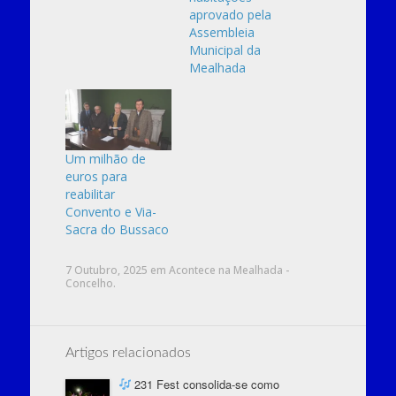
aprovado pela
Assembleia
Municipal da
Mealhada
Um milhão de
euros para
reabilitar
Convento e Via-
Sacra do Bussaco
7 Outubro, 2025
em
Acontece na Mealhada -
Concelho
.
Artigos relacionados
231 Fest consolida-se como