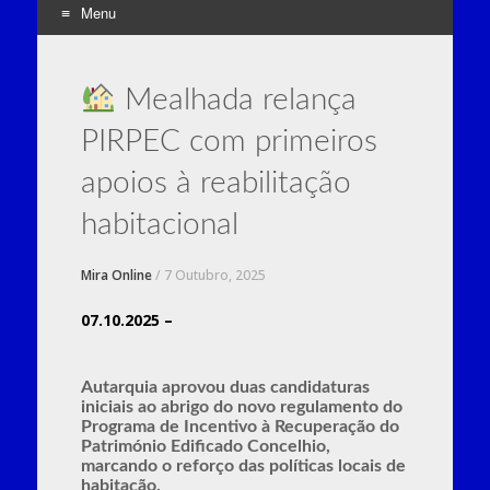
Menu
Skip
to
Mealhada relança
content
PIRPEC com primeiros
apoios à reabilitação
habitacional
Mira Online
/
7 Outubro, 2025
07.10.2025 –
Autarquia aprovou duas candidaturas
iniciais ao abrigo do novo regulamento do
Programa de Incentivo à Recuperação do
Património Edificado Concelhio,
marcando o reforço das políticas locais de
habitação.