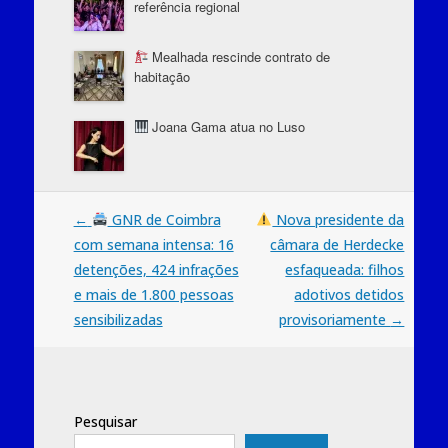
referência regional
Mealhada rescinde contrato de
habitação
Joana Gama atua no Luso
Post
←
GNR de Coimbra
Nova presidente da
com semana intensa: 16
câmara de Herdecke
navigation
detenções, 424 infrações
esfaqueada: filhos
e mais de 1.800 pessoas
adotivos detidos
sensibilizadas
provisoriamente
→
Pesquisar