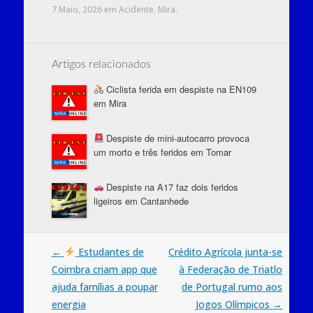
7 Maio, 2026
em
Acidente
,
Mira
.
Artigos relacionados
Ciclista ferida em despiste na EN109
em Mira
Despiste de mini-autocarro provoca
um morto e três feridos em Tomar
Despiste na A17 faz dois feridos
ligeiros em Cantanhede
Post
←
Estudantes de
Crédito Agrícola junta-se
Coimbra criam app que
à Federação de Triatlo
navigation
ajuda famílias a poupar
de Portugal rumo aos
energia
Jogos Olímpicos
→