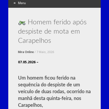
Menu
Skip
to
Homem ferido após
content
despiste de mota em
Carapelhos
Mira Online
/
7 Maio, 2026
07.05.2026 –
Um homem ficou ferido na
sequência do despiste de um
veículo de duas rodas, ocorrido na
manhã desta quinta-feira, nos
Carapelhos
,