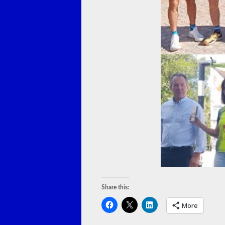
Share this:
More