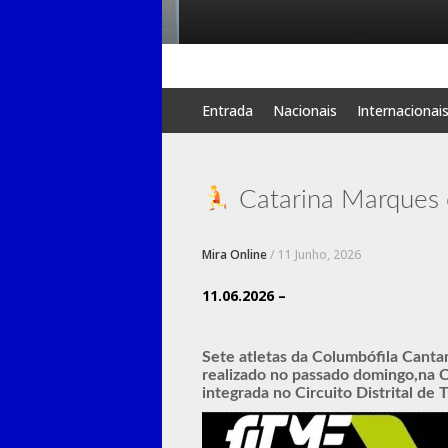
Skip
Entrada
Nacionais
Internacionai
to
content
Catarina Marques e
Mira Online
/
11 Junho, 2026
11.06.2026 –
Sete atletas da Columbófila Canta
realizado no passado domingo,na 
integrada no Circuito Distrital de