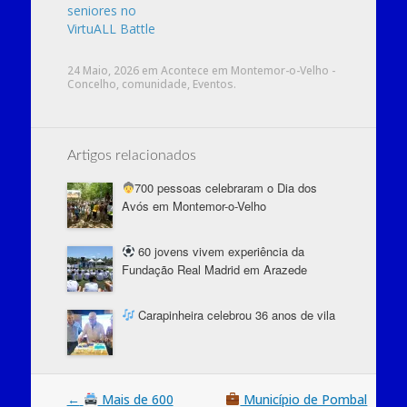
seniores no
VirtuALL Battle
24 Maio, 2026
em
Acontece em Montemor-o-Velho -
Concelho
,
comunidade
,
Eventos
.
Artigos relacionados
700 pessoas celebraram o Dia dos
Avós em Montemor-o-Velho
60 jovens vivem experiência da
Fundação Real Madrid em Arazede
Carapinheira celebrou 36 anos de vila
Post
←
Mais de 600
Município de Pombal