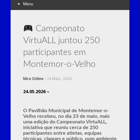
Menu
Skip
to
Campeonato
content
VirtuALL juntou 250
participantes em
Montemor-o-Velho
Mira Online
/
24 Maio, 2026
24.05.2026 –
O Pavilhão Municipal de
Montemor-o-
Velho
recebeu, no dia 23 de maio, mais
uma edição do Campeonato VirtuALL,
iniciativa que reuniu cerca de 250
participantes entre atletas, equipas
técnicas, claques e público, num ambiente