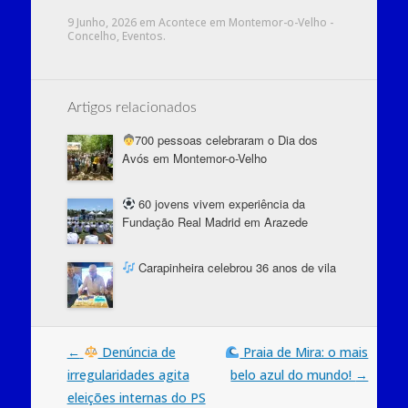
9 Junho, 2026
em
Acontece em Montemor-o-Velho -
Concelho
,
Eventos
.
Artigos relacionados
700 pessoas celebraram o Dia dos
Avós em Montemor-o-Velho
60 jovens vivem experiência da
Fundação Real Madrid em Arazede
Carapinheira celebrou 36 anos de vila
Post
←
Denúncia de
Praia de Mira: o mais
irregularidades agita
belo azul do mundo!
→
navigation
eleições internas do PS