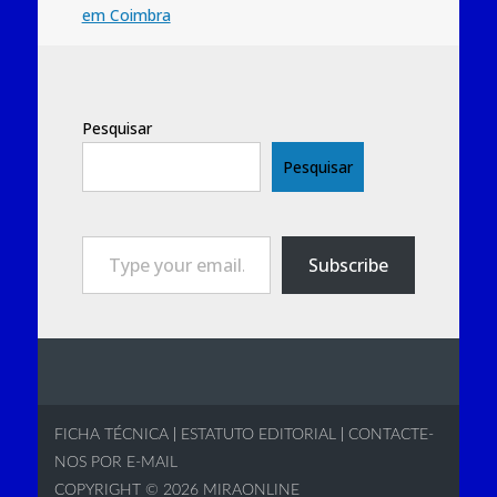
em Coimbra
Pesquisar
Pesquisar
Type your email…
Subscribe
FICHA TÉCNICA
|
ESTATUTO EDITORIAL
|
CONTACTE-
NOS POR E-MAIL
COPYRIGHT © 2026
MIRAONLINE