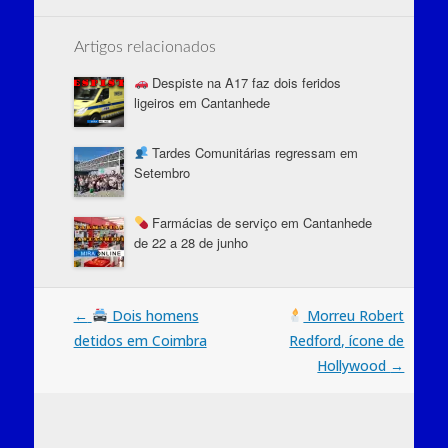
Artigos relacionados
Despiste na A17 faz dois feridos
ligeiros em Cantanhede
Tardes Comunitárias regressam em
Setembro
Farmácias de serviço em Cantanhede
de 22 a 28 de junho
Post
←
Dois homens
Morreu Robert
detidos em Coimbra
Redford, ícone de
navigation
Hollywood
→