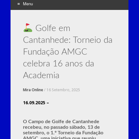
Menu
Skip
to
Golfe em
content
Cantanhede: Torneio da
Fundação AMGC
celebra 16 anos da
Academia
Mira Online
/
16 Setembro, 2025
16.09.2025 –
O Campo de Golfe de Cantanhede
recebeu, no passado sábado, 13 de
setembro, o 1.º Torneio da Fundação
AMGC, uma iniciativa que reuniu