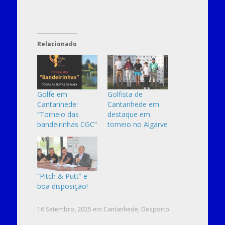
Relacionado
Golfe em
Golfista de
Cantanhede:
Cantanhede em
“Torneio das
destaque em
bandeirinhas CGC”
torneio no Algarve
“Pitch & Putt” e
boa disposição!
16 Setembro, 2025
em
Cantanhede
,
Desporto
.