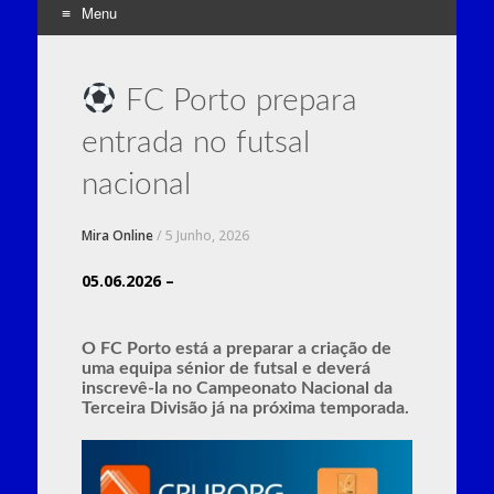
Menu
Skip
to
FC Porto prepara
content
entrada no futsal
nacional
Mira Online
/
5 Junho, 2026
05.06.2026 –
O
FC Porto
está a preparar a criação de
uma equipa sénior de futsal e deverá
inscrevê-la no Campeonato Nacional da
Terceira Divisão já na próxima temporada.