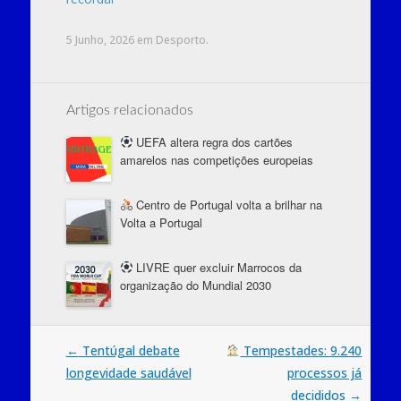
5 Junho, 2026
em
Desporto
.
Artigos relacionados
UEFA altera regra dos cartões
amarelos nas competições europeias
Centro de Portugal volta a brilhar na
Volta a Portugal
LIVRE quer excluir Marrocos da
organização do Mundial 2030
Post
←
Tentúgal debate
Tempestades: 9.240
longevidade saudável
processos já
navigation
decididos
→